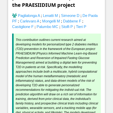
the PRAESIIDIUM project
Paglialonga A
;
Lenatti M
;
Simeone D
;
De Paola
PF
;
Carlevaro A
;
Mongelli M
;
Dabbene F
;
Castiglione F
;
Palumbo MC
;
Stolfi P
;
Tieri P
This contribution outlines current research aimed at
developing models for personalized type 2 diabetes mellitus
(T2D) prevention in the framework of the European project
PRAESIIDIUM (Physics Informed Machine Learn-ing-Based
Prediction and Reversion of Impaired Fasting Glucose
Management) aimed at building a digital twin for preventing
T2D in patients at risk. Specifically, the modelling
approaches include both a multiscale, hybrid computational
model of the human metaflammatory (metabolic and
inflammatory) status, and data-driven models of the risk of
developing T2D able to generate personalized
recommendations for mitigating the individ-ual risk. The
prediction algorithm will draw on a rich set of information for
training, derived from prior clinical data, the individual's
family history, and prospective clinical trials including clinical
variables, wearable sensors, and a tracking mobile app (for
diet, physical activity, and lifestyle). The models developed