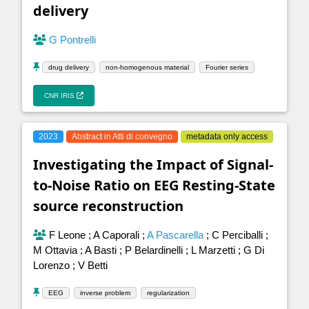
delivery
G Pontrelli
drug delivery
non-homogenous material
Fourier series
CNR IRIS
2023
Abstract in Atti di convegno
metadata only access
Investigating the Impact of Signal-
to-Noise Ratio on EEG Resting-State
source reconstruction
F Leone
;
A Caporali
;
A Pascarella
;
C Perciballi
;
M Ottavia
;
A Basti
;
P Belardinelli
;
L Marzetti
;
G Di
Lorenzo
;
V Betti
EEG
inverse problem
regularization