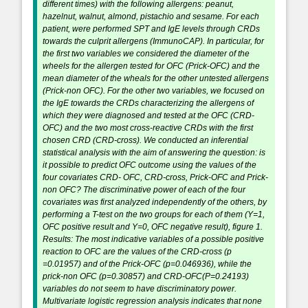
different times) with the following allergens: peanut,
hazelnut, walnut, almond, pistachio and sesame. For each
patient, were performed SPT and IgE levels through CRDs
towards the culprit allergens (ImmunoCAP). In particular, for
the first two variables we considered the diameter of the
wheels for the allergen tested for OFC (Prick-OFC) and the
mean diameter of the wheals for the other untested allergens
(Prick-non OFC). For the other two variables, we focused on
the IgE towards the CRDs characterizing the allergens of
which they were diagnosed and tested at the OFC (CRD-
OFC) and the two most cross-reactive CRDs with the first
chosen CRD (CRD-cross). We conducted an inferential
statistical analysis with the aim of answering the question: is
it possible to predict OFC outcome using the values of the
four covariates CRD- OFC, CRD-cross, Prick-OFC and Prick-
non OFC? The discriminative power of each of the four
covariates was first analyzed independently of the others, by
performing a T-test on the two groups for each of them (Y=1,
OFC positive result and Y=0, OFC negative result), figure 1.
Results: The most indicative variables of a possible positive
reaction to OFC are the values of the CRD-cross (p
=0.01957) and of the Prick-OFC (p=0.046936), while the
prick-non OFC (p=0.30857) and CRD-OFC(P=0.24193)
variables do not seem to have discriminatory power.
Multivariate logistic regression analysis indicates that none