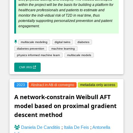
within the project will be the basis for building a platform for
healthcare professionals and patients to estimate and
monitor the indi-vidual risk of T2D in real time, thus
potentially supporting personalized prevention and patient
engagement.
multiscale modeling
digital twins
diabetes
diabetes prevention
machine learning
physics informed machine learn
multiscale models
CNR IRIS
2023
Abstract in Atti di convegno
metadata only access
A network-constrain Weibull AFT
model based on proximal gradient
descent method
Daniela De Canditiis
;
Italia De Feis
;
Antonella