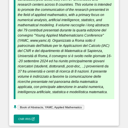
research centers across 8 countries. This volume is intended
to promote the communication of the research presented in
the field of applied mathematics, with a primary focus on
numerical analysis, artificial intelligence, statistics, and
mathematical modeling. Il volume raccoglie i long abstracts
dei 79 contributi presentati durante la quarta edizione del
convegno "Young Applied Mathematicians Conference"
(YAMC, www.yamc.it). Organizzato a Roma sotto il
patrocinato dell'Istituto per le Applicazioni del Calcolo (IAC)
del CNR e del dipartimento di Matematica di Sapienza,
Università di Roma, il convegno si è svolto nelle giornate 16-
-20 settembre 2024 ed ha riunito principalmente giovani
ricercatori (studenti, dottorandi, post-doc, ...) provenienti da
37 fra università e centri di ricerca di 8 nazioni. Il presente
volume è indirizzato a favorire la comunicazione delle
ricerche presentate nel panorama della matematica
applicata, con principale attenzione in analisi numerica,
intelligenza artificiale, statistica e modellistica matematica.
Book of Abstracts, YAMC, Applied Mathematics
CNR IRIS