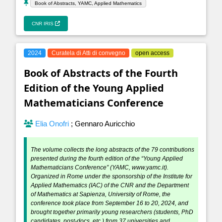
Book of Abstracts, YAMC, Applied Mathematics
CNR IRIS
2024
Curatela di Atti di convegno
open access
Book of Abstracts of the Fourth
Edition of the Young Applied
Mathematicians Conference
Elia Onofri
;
Gennaro Auricchio
The volume collects the long abstracts of the 79 contributions
presented during the fourth edition of the “Young Applied
Mathematicians Conference” (YAMC, www.yamc.it).
Organized in Rome under the sponsorship of the Institute for
Applied Mathematics (IAC) of the CNR and the Department
of Mathematics at Sapienza, University of Rome, the
conference took place from September 16 to 20, 2024, and
brought together primarily young researchers (students, PhD
candidates, post-docs, etc.) from 37 universities and