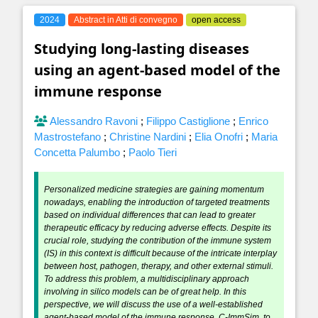
2024
Abstract in Atti di convegno
open access
Studying long-lasting diseases
using an agent-based model of the
immune response
Alessandro Ravoni
;
Filippo Castiglione
;
Enrico
Mastrostefano
;
Christine Nardini
;
Elia Onofri
;
Maria
Concetta Palumbo
;
Paolo Tieri
Personalized medicine strategies are gaining momentum
nowadays, enabling the introduction of targeted treatments
based on individual differences that can lead to greater
therapeutic efficacy by reducing adverse effects. Despite its
crucial role, studying the contribution of the immune system
(IS) in this context is difficult because of the intricate interplay
between host, pathogen, therapy, and other external stimuli.
To address this problem, a multidisciplinary approach
involving in silico models can be of great help. In this
perspective, we will discuss the use of a well-established
agent-based model of the immune response, C-ImmSim, to