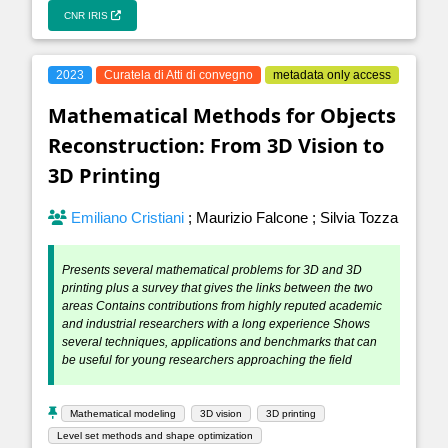
CNR IRIS
2023
Curatela di Atti di convegno
metadata only access
Mathematical Methods for Objects
Reconstruction: From 3D Vision to
3D Printing
Emiliano Cristiani
;
Maurizio Falcone
;
Silvia Tozza
Presents several mathematical problems for 3D and 3D
printing plus a survey that gives the links between the two
areas Contains contributions from highly reputed academic
and industrial researchers with a long experience Shows
several techniques, applications and benchmarks that can
be useful for young researchers approaching the field
Mathematical modeling
3D vision
3D printing
Level set methods and shape optimization