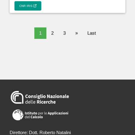
CNR IRIS
1
2
3
»
Last
Direttore: Dott. Roberto Natalini