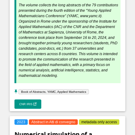
The volume collects the long abstracts of the 79 contributions
presented during the fourth edition of the “Young Applied
Mathematicians Conference” (YAMC, www.yamc.it).
Organized in Rome under the sponsorship of the Institute for
Applied Mathematics (IAC) of the CNR and the Department
of Mathematics at Sapienza, University of Rome, the
conference took place from September 16 to 20, 2024, and
brought together primarily young researchers (students, PhD
candidates, post-docs, etc.) from 37 universities and
research centers across 8 countries. This volume is intended
to promote the communication of the research presented in
the field of applied mathematics, with a primary focus on
numerical analysis, artificial intelligence, statistics, and
mathematical modeling.
Book of Abstracts, YAMC, Applied Mathematics
CNR IRIS
2023
Abstract in Atti di convegno
metadata only access
Numerical simulation of a