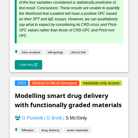
of the four variables considered is statistically predictive of
test result. Conclusions: These results are unable to quantify
the likelihood that a patient will have a positive OFC based
on their SPT and IgE assays. However, we can qualitatively
say what to expect by considering its CRD-cross and Prick-
OFC values rather than those of CRD-OFC and Prick-non
OFC.
data analysis
allergology
clinical trial
CNR IRIS
2023
Abstract in Atti di convegno
metadata only access
Modelling smart drug delivery
with functionally graded materials
G Pontrelli
;
G Bretti
;
S McGinty
Diffusion
drug delivery
smart materials