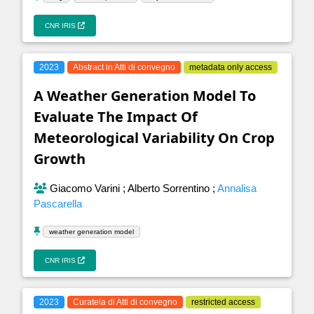
CNR IRIS
2023
Abstract in Atti di convegno
metadata only access
A Weather Generation Model To
Evaluate The Impact Of
Meteorological Variability On Crop
Growth
Giacomo Varini
;
Alberto Sorrentino
;
Annalisa
Pascarella
weather generation model
CNR IRIS
2023
Curatela di Atti di convegno
restricted access