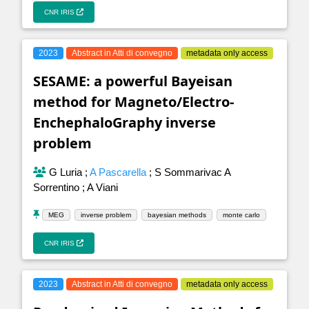
CNR IRIS
2023
Abstract in Atti di convegno
metadata only access
SESAME: a powerful Bayeisan
method for Magneto/Electro-
EnchephaloGraphy inverse
problem
G Luria
;
A Pascarella
;
S Sommarivac A
Sorrentino
;
A Viani
MEG
inverse problem
bayesian methods
monte carlo
CNR IRIS
2023
Abstract in Atti di convegno
metadata only access