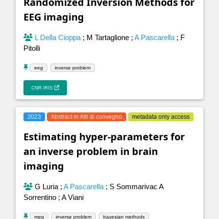
Randomized Inversion Methods for
EEG imaging
L Della Cioppa
;
M Tartaglione
;
A Pascarella
;
F
Pitolli
eeg
inverse problem
CNR IRIS
2023
Abstract in Atti di convegno
metadata only access
Estimating hyper-parameters for
an inverse problem in brain
imaging
G Luria
;
A Pascarella
;
S Sommarivac A
Sorrentino
;
A Viani
meg
inverse problem
bayesian methods