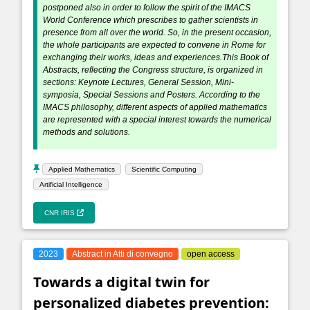
postponed also in order to follow the spirit of the IMACS
World Conference which prescribes to gather scientists in
presence from all over the world. So, in the present occasion,
the whole participants are expected to convene in Rome for
exchanging their works, ideas and experiences.This Book of
Abstracts, reflecting the Congress structure, is organized in
sections: Keynote Lectures, General Session, Mini-
symposia, Special Sessions and Posters. According to the
IMACS philosophy, different aspects of applied mathematics
are represented with a special interest towards the numerical
methods and solutions.
Applied Mathematics
Scientific Computing
Artificial Intelligence
CNR IRIS
2023
Abstract in Atti di convegno
open access
Towards a digital twin for
personalized diabetes prevention: