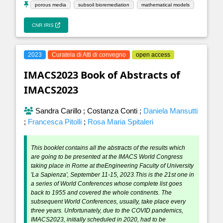
porous media
subsoil bioremediation
mathematical models
CNR IRIS
2023
Curatela di Atti di convegno
open access
IMACS2023 Book of Abstracts of
IMACS2023
Sandra Carillo
;
Costanza Conti
;
Daniela Mansutti
;
Francesca Pitolli
;
Rosa Maria Spitaleri
This booklet contains all the abstracts of the results which
are going to be presented at the IMACS World Congress
taking place in Rome at theEngineering Faculty of University
'La Sapienza', September 11-15, 2023.This is the 21st one in
a series of World Conferences whose complete list goes
back to 1955 and covered the whole continents. The
subsequent World Conferences, usually, take place every
three years. Unfortunately, due to the COVID pandemics,
IMACS2023, initially scheduled in 2020, had to be