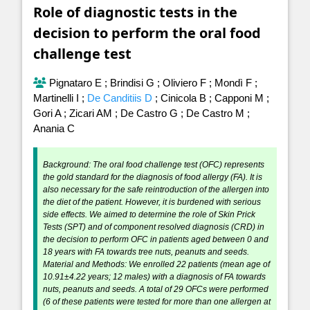
Role of diagnostic tests in the
decision to perform the oral food
challenge test
Pignataro E
;
Brindisi G
;
Oliviero F
;
Mondì F
;
Martinelli I
;
De Canditiis D
;
Cinicola B
;
Capponi M
;
Gori A
;
Zicari AM
;
De Castro G
;
De Castro M
;
Anania C
Background: The oral food challenge test (OFC) represents
the gold standard for the diagnosis of food allergy (FA). It is
also necessary for the safe reintroduction of the allergen into
the diet of the patient. However, it is burdened with serious
side effects. We aimed to determine the role of Skin Prick
Tests (SPT) and of component resolved diagnosis (CRD) in
the decision to perform OFC in patients aged between 0 and
18 years with FA towards tree nuts, peanuts and seeds.
Material and Methods: We enrolled 22 patients (mean age of
10.91±4.22 years; 12 males) with a diagnosis of FA towards
nuts, peanuts and seeds. A total of 29 OFCs were performed
(6 of these patients were tested for more than one allergen at