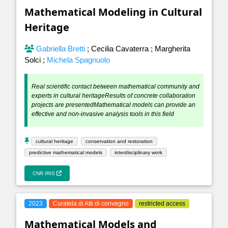
Mathematical Modeling in Cultural
Heritage
Gabriella Bretti
;
Cecilia Cavaterra
;
Margherita
Solci
;
Michela Spagnuolo
Real scientific contact between mathematical community and
experts in cultural heritageResults of concrete collaboration
projects are presentedMathematical models can provide an
effective and non-invasive analysis tools in this field
cultural heritage
conservation and restoration
predictive mathematical models
interdisciplinary work
CNR IRIS
2023
Curatela di Atti di convegno
restricted access
Mathematical Models and