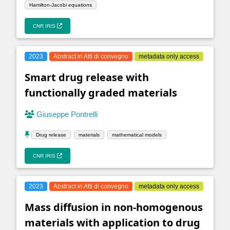
Hamilton-Jacobi equations
CNR IRIS
2023
Abstract in Atti di convegno
metadata only access
Smart drug release with
functionally graded materials
Giuseppe Pontrelli
Drug release
materials
mathematical models
CNR IRIS
2023
Abstract in Atti di convegno
metadata only access
Mass diffusion in non-homogenous
materials with application to drug